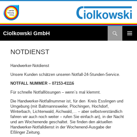
Suchen
Ciolkowski GmbH
ZUM
INHALT
PRIMÄ
SPRINGEN
MENÜ
NOTDIENST
Handwerker-Notdienst
Unsere Kunden schätzen unseren Notfall-24-Stunden-Service.
NOTFALL NUMMER – 07153-41116
Für schnelle Notfalllösungen – wenn`s mal klemmt.
Die Handwerker-Notfallnummer ist, für den Kreis Esslingen und
Umgebung (mit Baltmannsweiler, Plochingen, Hochdorf,
Winterbach, Lichtenwald, Aichwald,… – aber selbstverständlich
fahren wir auch noch weiter – rufen Sie einfach an), in der Nacht
und am Wochenende geschaltet. Sie finden den aktuellen
Handwerker-Notfalldienst in der Wochenend-Ausgabe der
Eßlinger Zeitung.